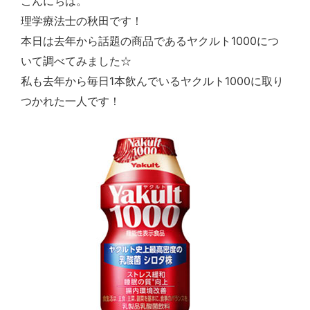
こんにちは。
理学療法士の秋田です！
1000
本日は去年から話題の商品であるヤクルト
につ
いて調べてみました☆
1
1000
私も去年から毎日
本飲んでいるヤクルト
に取り
つかれた一人です！