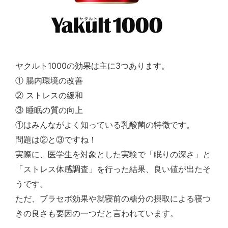
1000
3
ヤクルト
の効果は主に
つあります。
①
腸内環境の改善
②
ストレスの緩和
③
睡眠の質の向上
①はみんながよく知っている乳酸菌の特徴です。
問題は②と③ですね！
実際に、医学生を対象とした実験で「眠りの深さ」と
「ストレス体感調査」を行った結果、良い値が出たそ
うです。
ただ、ブラセボ効果や就寝前の糖分の摂取による寝つ
きの良さも要因の一つだと言われています。