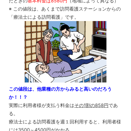
たときの
基本料金は8580円
（地域によって異なる）
※ この値段は、あくまで訪問看護ステーションからの
「療法士による訪問看護」です。
この値段は、他業種の方からみると高いのだろう
か！！？
実際に利用者様が支払う料金は
その1割の858円
であ
る。
療法士による訪問看護を週１回利用すると、利用者様
には3500～4500円がかかる。