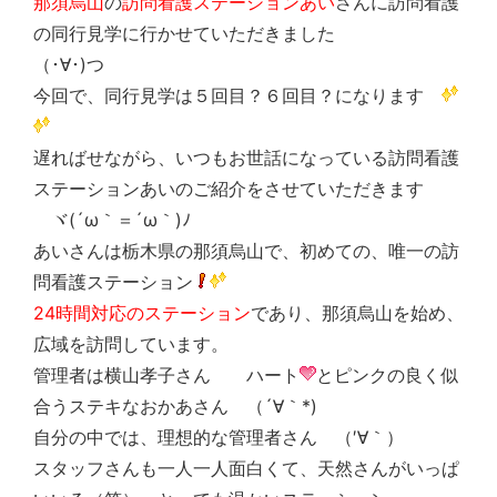
那須烏山
の
訪問看護ステーションあい
さんに訪問看護
の同行見学に行かせていただきました
（･∀･)つ
今回で、同行見学は５回目？６回目？になります
遅ればせながら、いつもお世話になっている訪問看護
ステーションあいのご紹介をさせていただきます
ヾ(´ω｀＝´ω｀)ﾉ
あいさんは栃木県の那須烏山で、初めての、唯一の訪
問看護ステーション
24時間対応のステーション
であり、那須烏山を始め、
広域を訪問しています。
管理者は横山孝子さん ハート
とピンクの良く似
合うステキなおかあさん （´∀｀*)
自分の中では、理想的な管理者さん （′∀｀）
スタッフさんも一人一人面白くて、天然さんがいっぱ