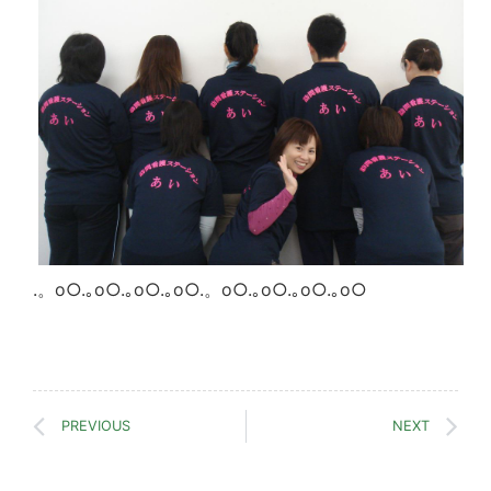
.。o○.｡o○.｡o○.｡o○.。o○.｡o○.｡o○.｡o○
PREVIOUS
NEXT