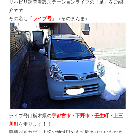
リハビリ訪問看護ステーションライブの「足」をご紹
介☆☆
その名も「
ライブ号
」（そのまんま）
ライブ号は栃木県の
宇都宮市・下野市・壬生町・上三
川町
を走ります！！
要望があれば、上記の地域以外も訪問させていただき