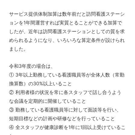
サービス提供体制加算は数年前だと訪問看護ステーシ
1
ョンを
年間運営すれば実質とることができる加算で
したが、近年は訪問看護ステーションとしての質を求
められるようになり、いろいろな算定条件が設けられ
ました。
3
令和
年度の場合は、
3
①
年以上勤務している看護職員等が全体人数（常勤
30%
換算数）の
以上いること
②
利用者様の状況を常に各スタッフで話し合うよう
な会議を定期的に開催していること
③
勤務している看護職員等に対して面談等を行い、
短期目標などの計画や研修などを行っ
ていること
1
1
④
全スタッフが健康診断を
年に
回以上受けているこ